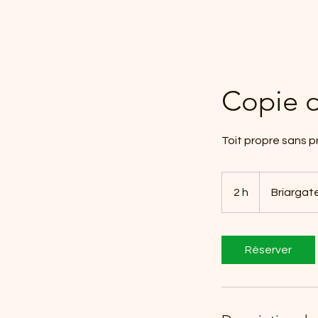
Copie d
Toit propre sans p
2 h
2
Briargat
h
Réserver