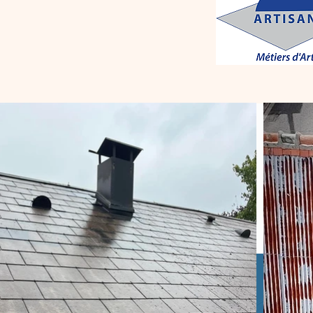
CONTACT
We'd love to hear from you